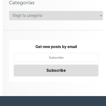
Categorías
C
a
t
e
g
o
Get new posts by email
r
í
a
s